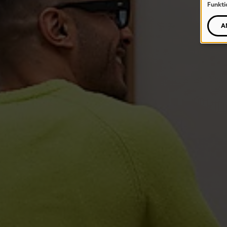
Funkti
A