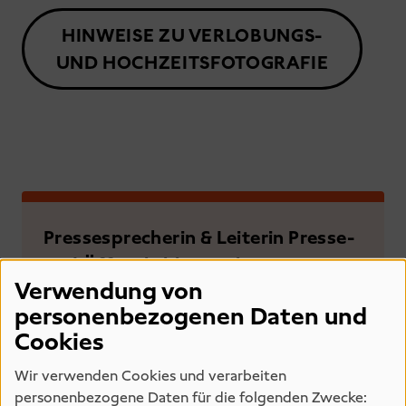
HINWEISE ZU VERLOBUNGS-
UND HOCHZEITSFOTOGRAFIE
Pressesprecherin & Leiterin Presse-
und Öffentlichkeitsarbeit
Verwendung von
Mira Forte
personenbezogenen Daten und
Cookies
Telefon:
+4940428131204
E-Mail:
mira.forte@hamburger-
Wir verwenden Cookies und verarbeiten
personenbezogene Daten für die folgenden Zwecke:
kunsthalle.de