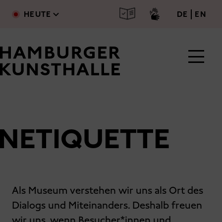
Direkt zum Inhalt
deutsc
engl
HEUTE
DE
EN
NETIQUETTE
Main Content
Als Museum verstehen wir uns als Ort des
Dialogs und Miteinanders. Deshalb freuen
wir uns, wenn Besucher*innen und