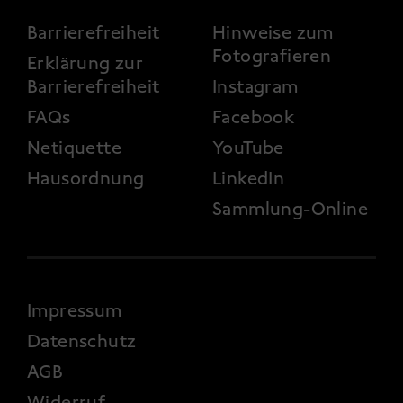
FOOTER 3
Barrierefreiheit
Hinweise zum
Fotografieren
Erklärung zur
Barrierefreiheit
Instagram
FAQs
Facebook
Netiquette
YouTube
Hausordnung
LinkedIn
Sammlung-Online
FOOTER 4
Impressum
Datenschutz
AGB
Widerruf