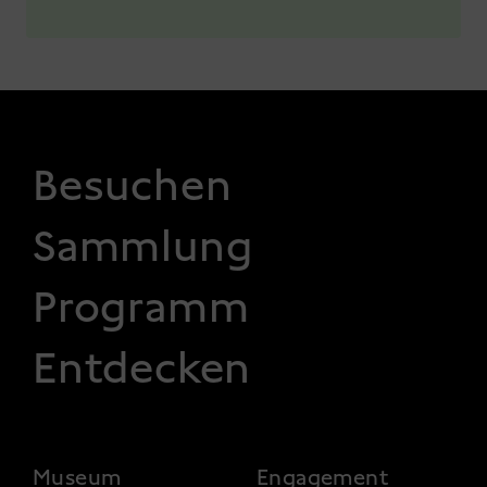
FOOTER 1
Besuchen
Sammlung
Programm
Entdecken
FOOTER 2
Museum
Engagement