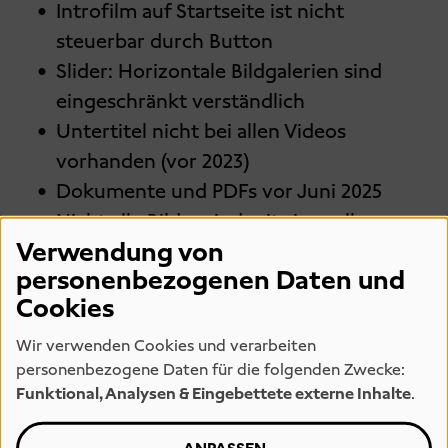
Introfilm auf Startseite ist nicht
steuerbar durch Button
Slider: Horizontale Bildgalerien sind
eingeschränkt verständlich
Untertitel nicht bei allen Videos
vorhanden (vor 2023)
Dokumente und PDFs vor Juni 2025
Nicht alle Bilder sind mit sinnvollen
Verwendung von
Alternativtexten hinterlegt
personenbezogenen Daten und
Icons, Logos, Externe Links: zum Teil
Cookies
ohne Alt-Text oder Link ohne Erklärung
Wir verwenden Cookies und verarbeiten
personenbezogene Daten für die folgenden Zwecke:
Funktional, Analysen & Eingebettete externe Inhalte
.
3. Erstellung dieser Erklärung zur
Barrierefreiheit