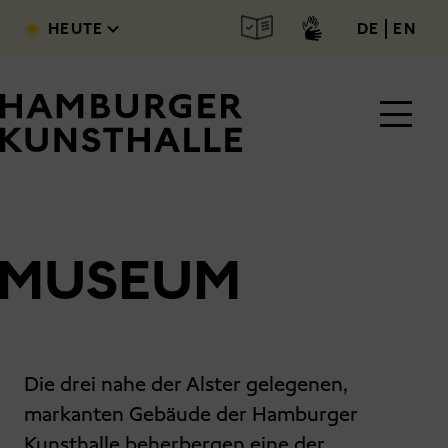
Direkt zum Inhalt
deutsc
engl
HEUTE
DE
EN
MUSEUM
Main Content
Die drei nahe der Alster gelegenen,
markanten Gebäude der Hamburger
Kunsthalle beherbergen eine der