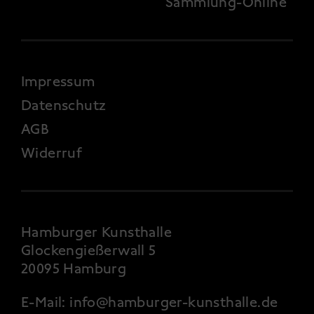
Sammlung-Online
FOOTER 4
Impressum
Datenschutz
AGB
Widerruf
Hamburger Kunsthalle
Glockengießerwall 5
20095 Hamburg
E-Mail:
info@hamburger-kunsthalle.de