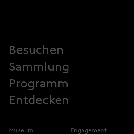
FOOTER 1
Besuchen
Sammlung
Programm
Entdecken
FOOTER 2
Museum
Engagement