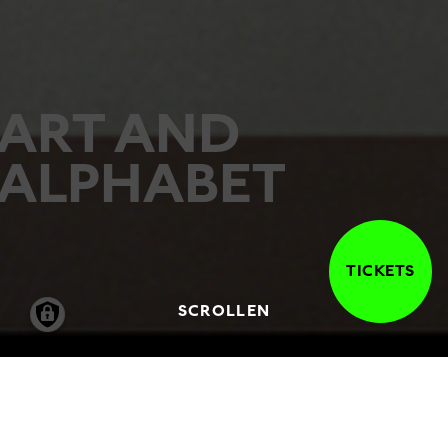
ART AND
ALPHABET
TICKETS
SCROLLEN