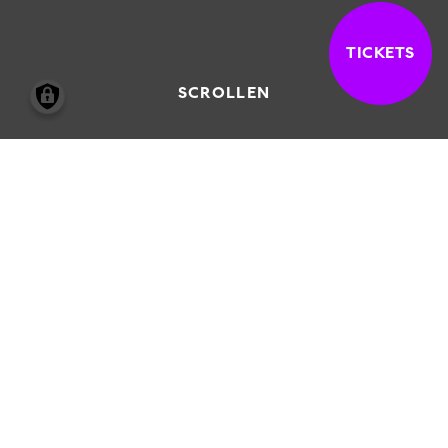
TICKETS
SCROLLEN
15.03.2002
-
01.09.2002
DIE BILDNISRADIERUNGEN
Anders Zorn (1860-1920), ein Zeitgenosse