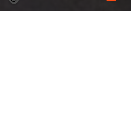
09.12.2022
-
10.04.2023
BLICK – MACHT – GENDER
Die Femme fatale ist ein Mythos, eine
Projektion, eine Konstruktion. Sie steht für
ein bildlich fest codiertes weibliches
Stereotyp: Die sinnlich-erotische und