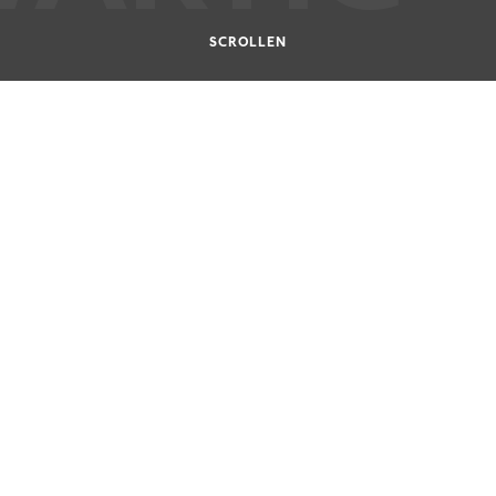
SCROLLEN
2.2005
IERT