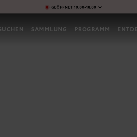
Direkt zum Inhalt
GEÖFFNET
10:00-18:00
vigation
SUCHEN
SAMMLUNG
PROGRAMM
ENTD