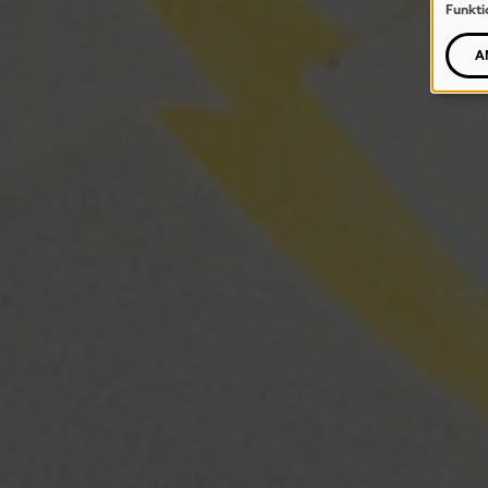
Funkti
A