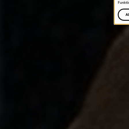
Funkti
A