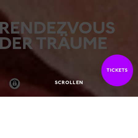
RENDEZVOUS
DER TRÄUME
TICKETS
SCROLLEN
13.06.2025
-
12.10.2025