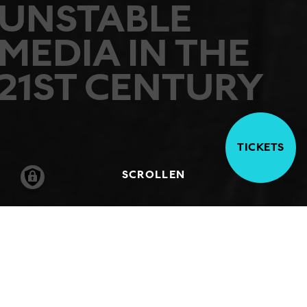
UNSTABLE
MEDIA IN THE
21ST CENTURY
TICKETS
SCROLLEN
20.11.2026
-
02.05.2027