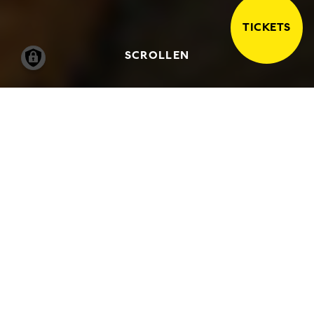
TICKETS
SCROLLEN
20.01.2006
-
02.04.2006
DEUTSCHE ZEICHNUNGEN
VON DÜRER BIS
CHODOWIECKI