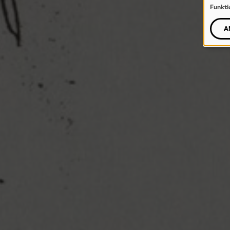
Funkti
A