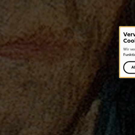
Ver
Coo
Wir ve
Funkti
A