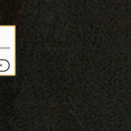
wecke:
N