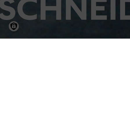
SCHNEI
14.02.2003
-
11.
HANNELORE R