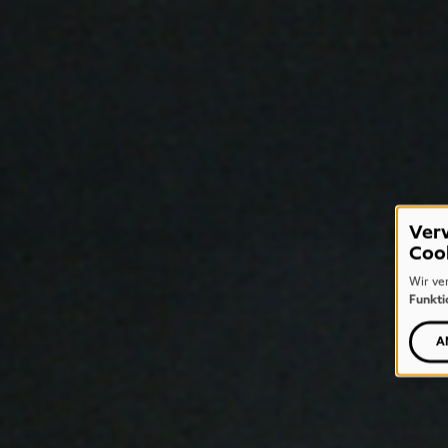
Ver
Coo
Wir ve
Funkti
A