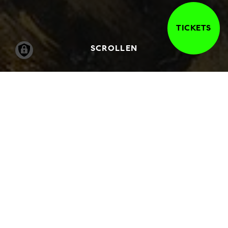
TICKETS
SCROLLEN
14.06.2002
-
01.09.2002
DIE ABFORMUNG DES
LEBENS IM 19 JAHRHUNDERT