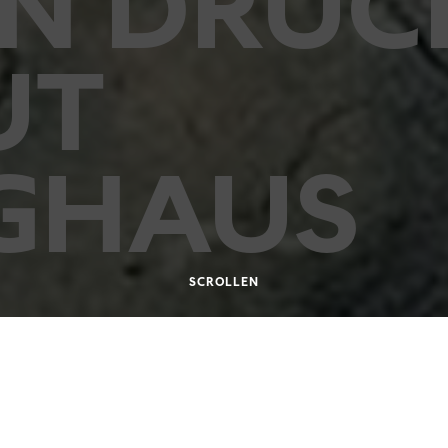
IN DRUC
UT
NGHAUS
SCROLLEN
01.2004