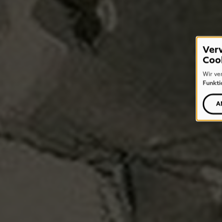
Ver
Coo
Wir ve
Funkti
A