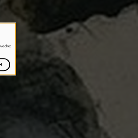
wecke:
N