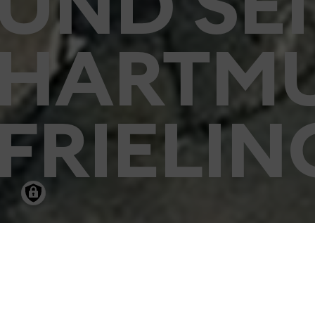
UND SE
HARTM
FRIELI
05.09.2003
-
18.