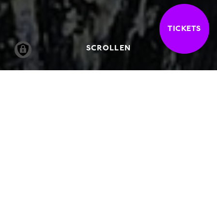
TICKETS
SCROLLEN
30.01.2005
-
10.04.2005
JEAN DUBUFFET. ER HAT DIE
SANDALEN AUSGEZOGEN