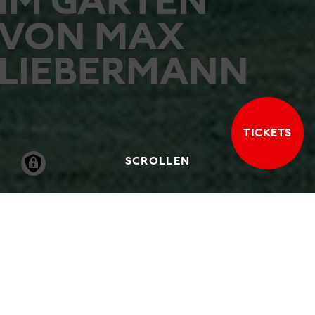
IM GARTEN
VON MAX
LIEBERMANN
TICKETS
SCROLLEN
11.06.2004
-
26.09.2004