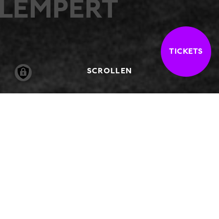
LEMPERT
TICKETS
SCROLLEN
22.06.2013
-
22.09.2013
Jochen Lempert ist ein studierter Biologe,
der seit den frühen 1990er Jahren als