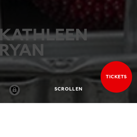
KATHLEEN
RYAN
TICKETS
SCROLLEN