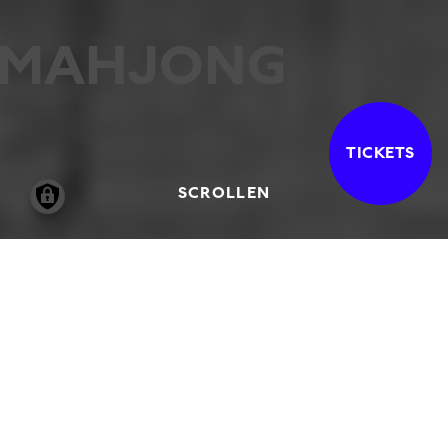
MAHJONG
TICKETS
SCROLLEN
14.09.2006
-
18.02.2007