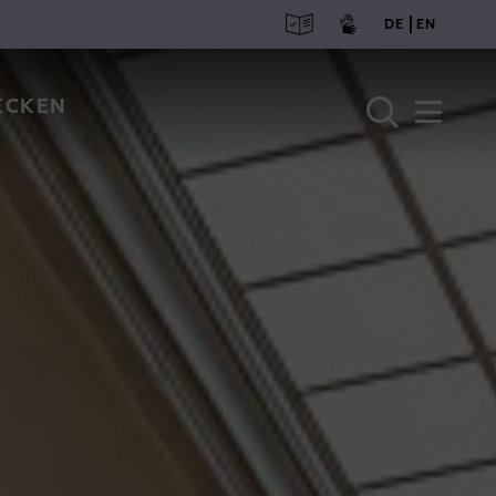
deuts
engl
DE
EN
ECKEN