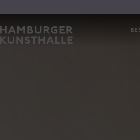
Main Content
Top Na
BE