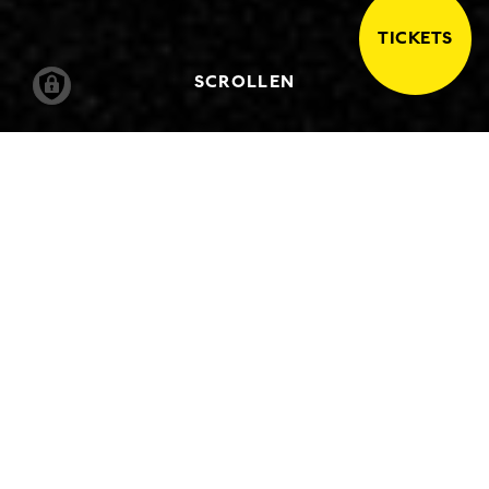
TICKETS
SCROLLEN
16.05.2008
-
14.09.2008
DIE RETROSPEKTIVE
Der amerikanische Maler Mark Rothko ist