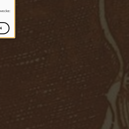
wecke:
N