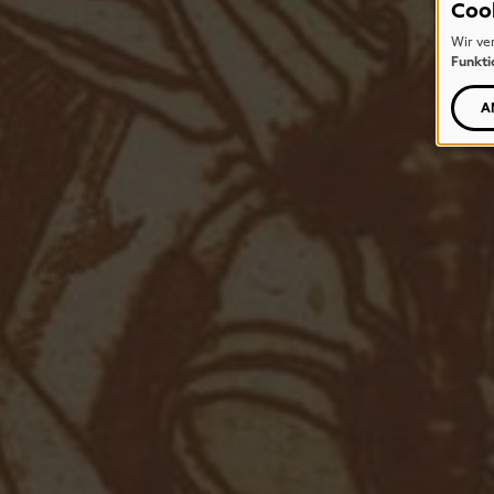
Coo
Wir ve
Funkti
A