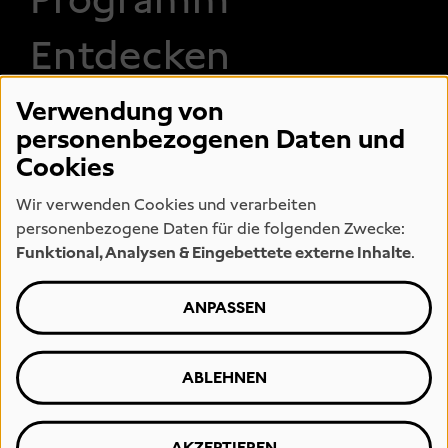
Entdecken
Verwendung von
personenbezogenen Daten und
FOOTER 2
Museum
Engagement
Cookies
Eintrittspreise
Jobs
Wir verwenden Cookies und verarbeiten
Öffnungszeiten
Team
personenbezogene Daten für die folgenden Zwecke:
Presse
Kunstmeile
Funktional, Analysen & Eingebettete externe Inhalte
.
Hamburg
Vermietung
Museumsshop
ANPASSEN
Leihverkehr
ABLEHNEN
FOOTER 3
Barrierefreiheit
Hinweise zum
AKZEPTIEREN