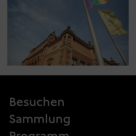
FOOTER 1
Besuchen
Sammlung
Programm