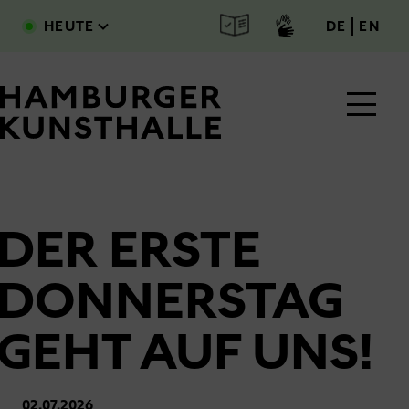
Direkt zum Inhalt
deutsc
engl
HEUTE
DE
EN
DER ERSTE
Main Content
DONNERSTAG
GEHT AUF UNS!
02.07.2026