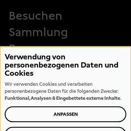
FOOTER 1
Besuchen
Sammlung
Programm
Verwendung von
Entdecken
personenbezogenen Daten und
Cookies
Wir verwenden Cookies und verarbeiten
personenbezogene Daten für die folgenden Zwecke:
FOOTER 2
Museum
Engagement
Funktional, Analysen & Eingebettete externe Inhalte
.
Eintrittspreise
Jobs
Öffnungszeiten
Team
ANPASSEN
Presse
Kunstmeile
Hamburg