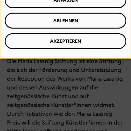
ANPASSEN
Alexander Klar, Direktor der Hamburger
Kunsthalle.
ABLEHNEN
AKZEPTIEREN
Über die Maria Lassnig Stiftung
Die Maria Lassnig Stiftung ist eine Stiftung,
die sich der Förderung und Unterstützung
der Rezeption des Werks von Maria Lassnig
und dessen Auswirkungen auf die
zeitgenössische Kunst und auf
zeitgenössische Künstler*innen widmet.
Durch Initiativen wie den Maria Lassnig
Preis will die Stiftung Künstler*innen in der