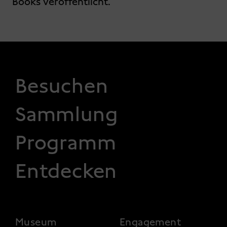
Books veröffentlicht.
FOOTER 1
Besuchen
Sammlung
Programm
Entdecken
FOOTER 2
Museum
Engagement