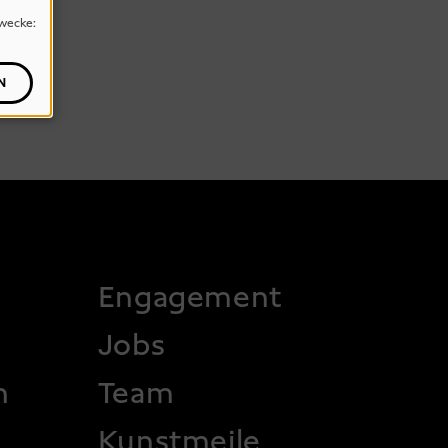
wecke:
N
 2
Engagement
Jobs
n
Team
Kunstmeile