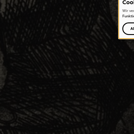
Coo
Wir ve
Funkti
A