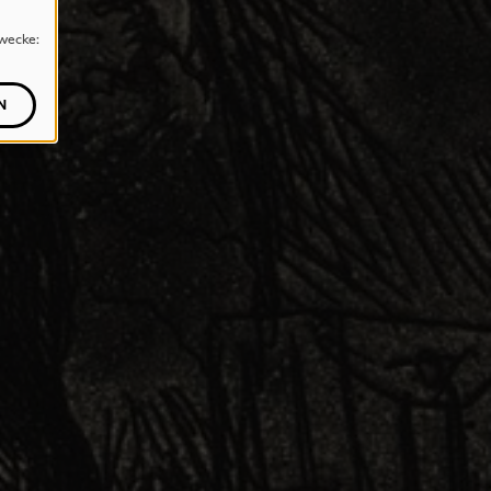
wecke:
N