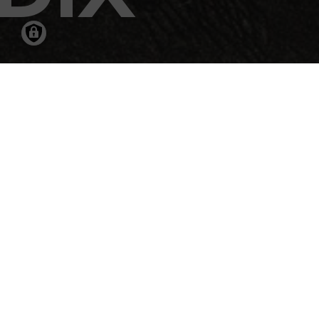
15.04.2011
-
07.0
DER KRIEG