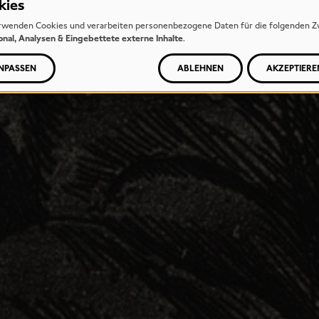
kies
rwenden Cookies und verarbeiten personenbezogene Daten für die folgenden Z
onal, Analysen & Eingebettete externe Inhalte
.
NPASSEN
ABLEHNEN
AKZEPTIERE