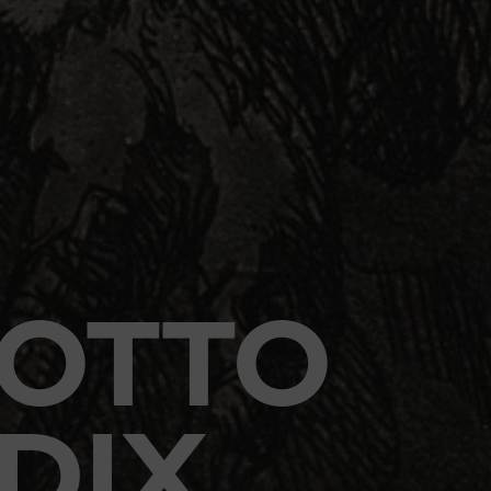
OTTO
DIX