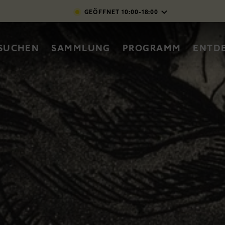
Direkt zum Inhalt
GEÖFFNET
10:00-18:00
vigation
SUCHEN
SAMMLUNG
PROGRAMM
ENTD