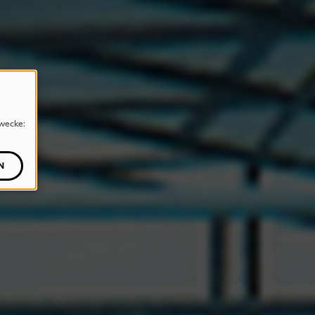
wecke:
N