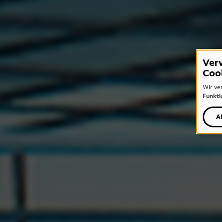
Ver
Coo
Wir ve
Funkti
A