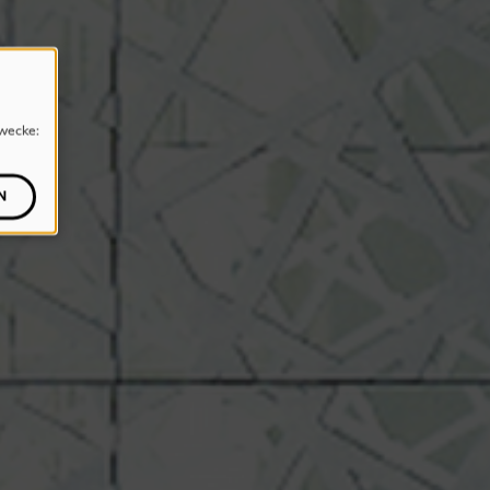
wecke:
N