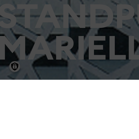
STANDP
MARIEL
12.05.2002
-
11.0