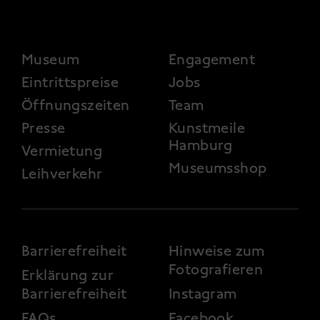
FOOTER 2
Museum
Engagement
Eintrittspreise
Jobs
Öffnungszeiten
Team
Presse
Kunstmeile
Hamburg
Vermietung
Museumsshop
Leihverkehr
FOOTER 3
Barrierefreiheit
Hinweise zum
Fotografieren
Erklärung zur
Barrierefreiheit
Instagram
FAQs
Facebook