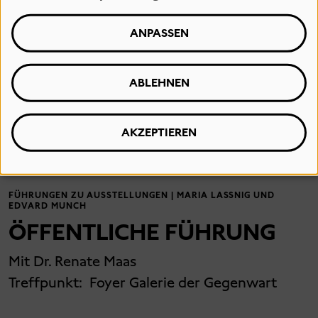
ANPASSEN
ABLEHNEN
09
Sonntag
AKZEPTIEREN
15:00
- 16:30
FÜHRUNGEN ZU AUSSTELLUNGEN | MARIA LASSNIG UND
EDVARD MUNCH
ÖFFENTLICHE FÜHRUNG
Mit Dr. Renate Maas
Treffpunkt:
Foyer Galerie der Gegenwart