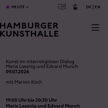
Direkt zum Inhalt
deutsc
engl
HEUTE
DE
EN
Main Content
Kunst im interreligiösen Dialog
Maria Lassnig und Edvard Munch
09.07.2026
mit Marion Koch
19:00 Uhr bis 20:30 Uhr
Maria Lassnig und Edvard Munch