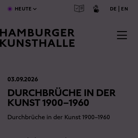
Direkt zum Inhalt
deutsc
engl
HEUTE
DE
EN
Main Content
03.09.2026
DURCHBRÜCHE IN DER
KUNST 1900–1960
Durchbrüche in der Kunst 1900–1960