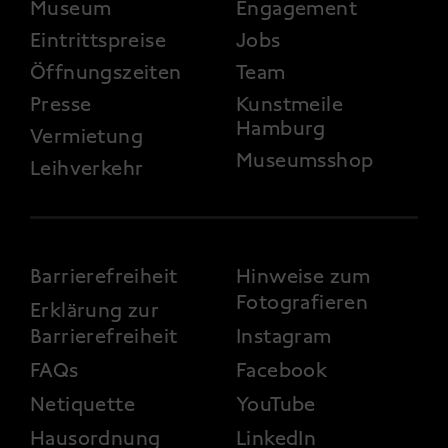
FOOTER 2
Museum
Engagement
Eintrittspreise
Jobs
Öffnungszeiten
Team
Presse
Kunstmeile
Hamburg
Vermietung
Museumsshop
Leihverkehr
FOOTER 3
Barrierefreiheit
Hinweise zum
Fotografieren
Erklärung zur
Barrierefreiheit
Instagram
FAQs
Facebook
Netiquette
YouTube
Hausordnung
LinkedIn