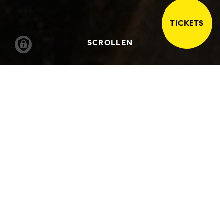
TICKETS
SCROLLEN
12.11.2021
-
27.03.2022
DIE HAMBURGER
SAMMLUNG WOLFFSON