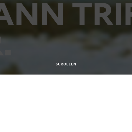
NN TRI
.
SCROLLEN
4.2005