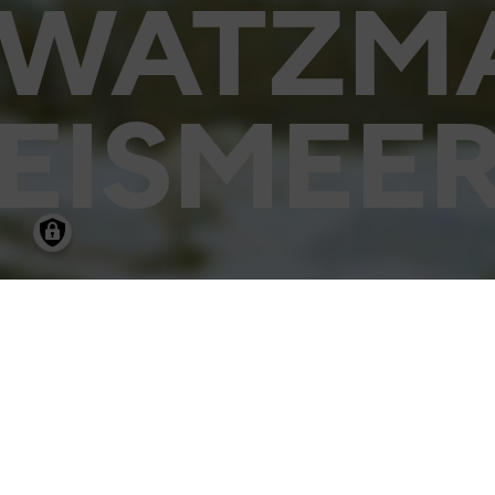
WATZMA
EISMEER
11.02.2005
-
24.0