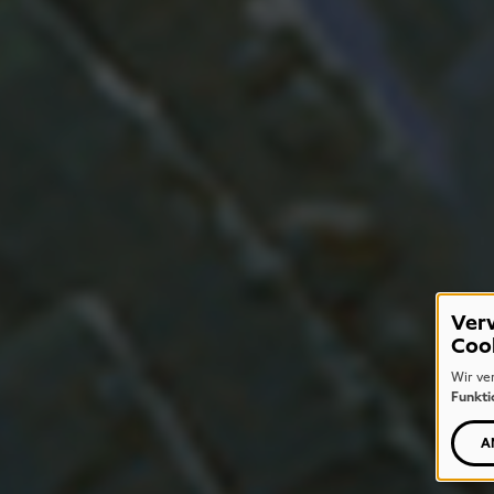
Ver
Coo
Wir ve
Funkti
A