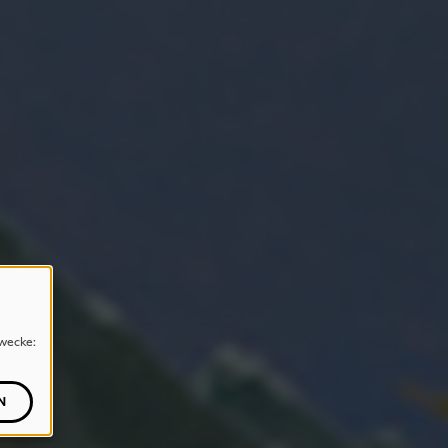
wecke:
N