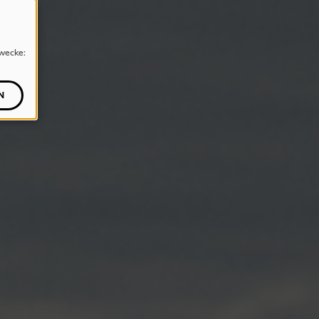
wecke:
N