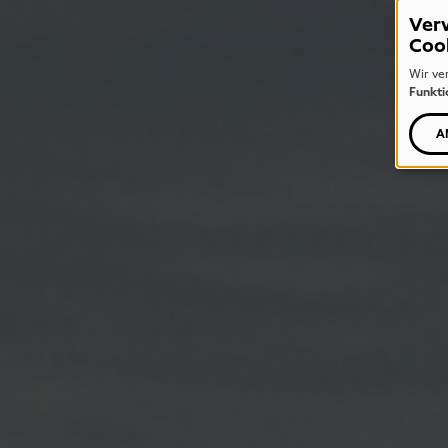
Ver
Coo
Wir ve
Funkti
A